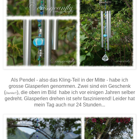
Als Pendel - also das Kling-Teil in der Mitte - habe ich
grosse Glasperlen genommen. Zwei sind ein Geschenk
(
), die oben im Bild habe ich vor einigen Jahren selber
Danke!!
gedreht. Glasperlen drehen ist sehr faszinierend! Leider hat
mein Tag auch nur 24 Stunden...