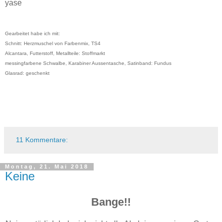
yase
Gearbeitet habe ich mit:
Schnitt: Herzmuschel von Farbenmix, TS4
Alcantara, Futterstoff, Metallteile: Stoffmarkt
messingfarbene Schwalbe, Karabiner Aussentasche, Satinband: Fundus
Glasrad: geschenkt
11 Kommentare:
Montag, 21. Mai 2018
Keine
Bange!!